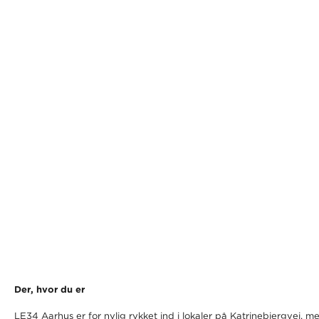
Der, hvor du er
LE34 Aarhus er for nylig rykket ind i lokaler på Katrinebjergvej, m