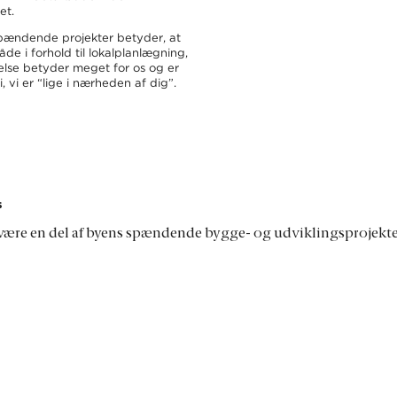
et.
spændende projekter betyder, at
de i forhold til lokalplanlægning,
relse betyder meget for os og er
, vi er “lige i nærheden af dig”.
s
 være en del af byens spændende bygge- og udviklingsprojekter,