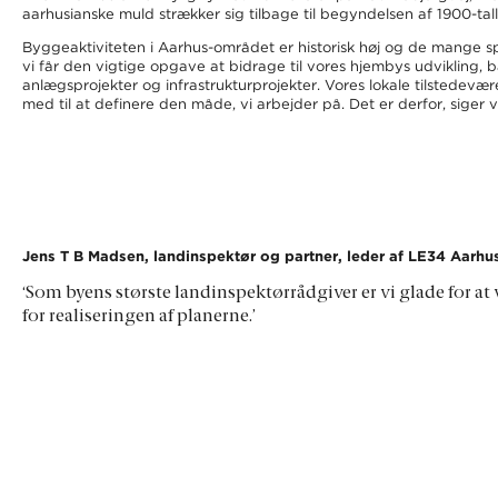
aarhusianske muld strækker sig tilbage til begyndelsen af 1900-tall
Byggeaktiviteten i Aarhus-området er historisk høj og de mange 
vi får den vigtige opgave at bidrage til vores hjembys udvikling, bå
anlægsprojekter og infrastrukturprojekter. Vores lokale tilstedevæ
med til at definere den måde, vi arbejder på. Det er derfor, siger vi
Jens T B Madsen, landinspektør og partner, leder af LE34 Aarhu
‘Som byens største landinspektørrådgiver er vi glade for at
for realiseringen af planerne.’