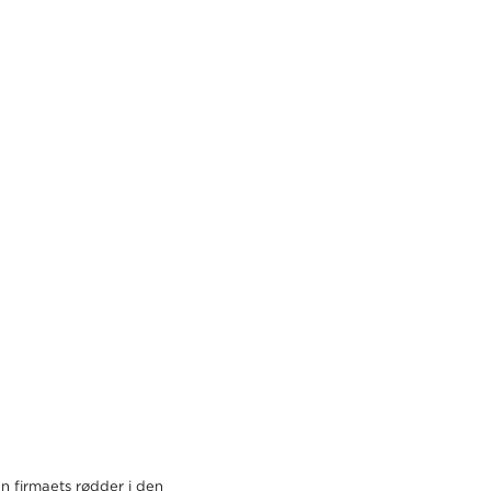
en firmaets rødder i den