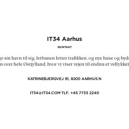
IT34 Aarhus
KONTAKT
age sin havn til sig, letbanen letter trafikken, og nye huse og b
 over hele Østjylland, hvor vi viser vejen til endnu et vellyk
KATRINEBJERGVEJ 91, 8200 AARHUS N
IT34@IT34.COM
TLF. +45 7733 2240