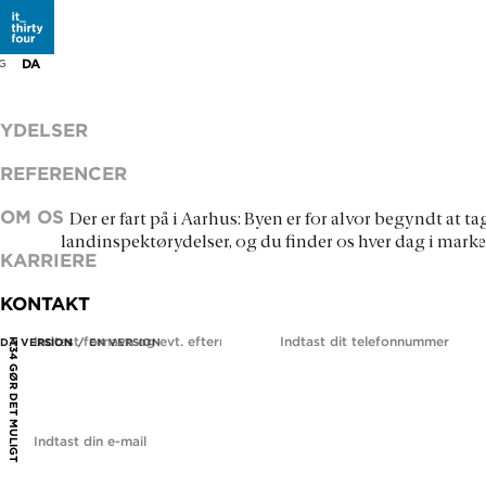
BLIV KONTAKTET
DA
EN
G
Det koster ikke noget at spørge.
YDELSER
Jeg vil gerne vide mere om...
REFERENCER
OM OS
Der er fart på i Aarhus: Byen er for alvor begyndt at t
landinspektørydelser, og du finder os hver dag i marken
KARRIERE
KONTAKT
Navn
Telefon
*
DA VERSION
EN VERSION
IT34 GØR DET MULIGT
E-mail