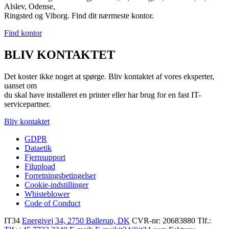
Alslev, Odense,
Ringsted og Viborg. Find dit nærmeste kontor.
Find kontor
BLIV KONTAKTET
Det koster ikke noget at spørge. Bliv kontaktet af vores eksperter,
uanset om
du skal have installeret en printer eller har brug for en fast IT-
servicepartner.
Bliv kontaktet
GDPR
Dataetik
Fjernsupport
Filupload
Forretningsbetingelser
Cookie-indstillinger
Whisteblower
Code of Conduct
IT34
Energivej 34, 2750 Ballerup, DK
CVR-nr: 20683880
Tlf.: