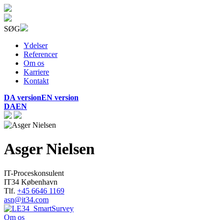
SØG
Ydelser
Referencer
Om os
Karriere
Kontakt
DA version
EN version
DA
EN
Asger Nielsen
IT-Proceskonsulent
IT34 København
Tlf.
+45 6646 1169
asn@it34.com
Om os