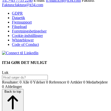
Tlf.:
+45 7733 2240
E-mail:
E-mail:
it34@it34.com
Faktura:
Faktura:
faktura@it34.com
GDPR
Dataetik
Fjernsupport
Filupload
Forretningsbetingelser
Cookie-indstillinger
Whisteblower
Code of Conduct
IT34 GØR DET MULIGT
Luk
Resultater:
0
Alle
0
Ydelser
0
Referencer
0
Artikler
0
Medarbejdere
0
Afdelinger
Back to top