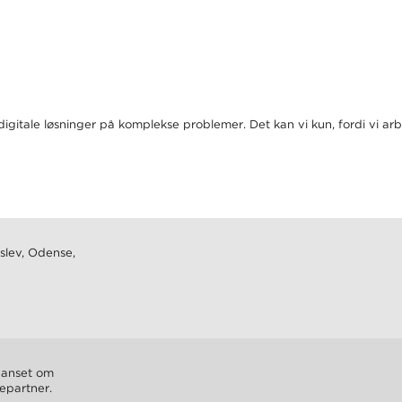
 digitale løsninger på komplekse problemer. Det kan vi kun, fordi vi 
slev, Odense,
 uanset om
cepartner.