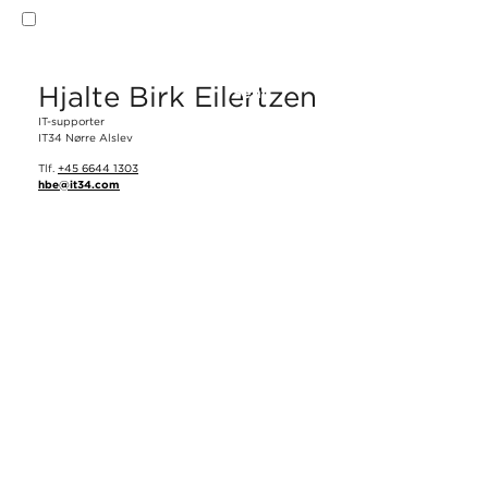
Ja. Jeg accepterer
privatlivspolitikken
og
vilkår og betingelser
.
Hjalte Birk Eilertzen
Send
IT-supporter
IT34 Nørre Alslev
Tlf.
+45 6644 1303
hbe@it34.com