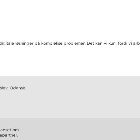
 digitale løsninger på komplekse problemer. Det kan vi kun, fordi vi 
slev, Odense,
 uanset om
cepartner.