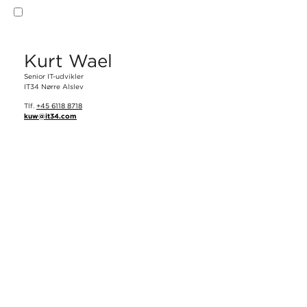
Ja. Jeg accepterer
privatlivspolitikken
og
vilkår og betingelser
.
Kurt Wael
Send
Senior IT-udvikler
IT34 Nørre Alslev
Tlf.
+45 6118 8718
kuw@it34.com