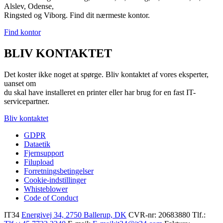
Alslev, Odense,
Ringsted og Viborg. Find dit nærmeste kontor.
Find kontor
BLIV KONTAKTET
Det koster ikke noget at spørge. Bliv kontaktet af vores eksperter,
uanset om
du skal have installeret en printer eller har brug for en fast IT-
servicepartner.
Bliv kontaktet
GDPR
Dataetik
Fjernsupport
Filupload
Forretningsbetingelser
Cookie-indstillinger
Whisteblower
Code of Conduct
IT34
Energivej 34, 2750 Ballerup, DK
CVR-nr: 20683880
Tlf.: