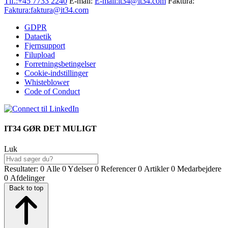
Tlf.:
+45 7733 2240
E-mail:
E-mail:
it34@it34.com
Faktura:
Faktura:
faktura@it34.com
GDPR
Dataetik
Fjernsupport
Filupload
Forretningsbetingelser
Cookie-indstillinger
Whisteblower
Code of Conduct
IT34 GØR DET MULIGT
Luk
Resultater:
0
Alle
0
Ydelser
0
Referencer
0
Artikler
0
Medarbejdere
0
Afdelinger
Back to top