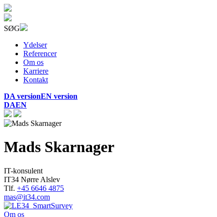
SØG
Ydelser
Referencer
Om os
Karriere
Kontakt
DA version
EN version
DA
EN
Mads Skarnager
IT-konsulent
IT34 Nørre Alslev
Tlf.
+45 6646 4875
mas@it34.com
Om os