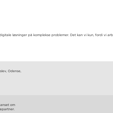
 digitale løsninger på komplekse problemer. Det kan vi kun, fordi vi 
slev, Odense,
 uanset om
cepartner.