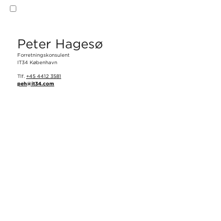
Ja. Jeg accepterer
privatlivspolitikken
og
vilkår og betingelser
.
Peter Hagesø
Send
Forretningskonsulent
IT34 København
Tlf.
+45 4412 3581
peh@it34.com