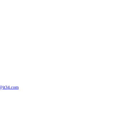
a@it34.com