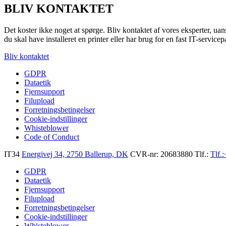
BLIV KONTAKTET
Det koster ikke noget at spørge. Bliv kontaktet af vores eksperter, ua
du skal have installeret en printer eller har brug for en fast IT-servicep
Bliv kontaktet
GDPR
Dataetik
Fjernsupport
Filupload
Forretningsbetingelser
Cookie-indstillinger
Whisteblower
Code of Conduct
IT34
Energivej 34, 2750 Ballerup, DK
CVR-nr: 20683880
Tlf.:
Tlf.:
GDPR
Dataetik
Fjernsupport
Filupload
Forretningsbetingelser
Cookie-indstillinger
Whisteblower