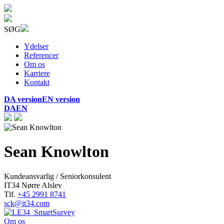
SØG
Ydelser
Referencer
Om os
Karriere
Kontakt
DA version
EN version
DA
EN
Sean Knowlton
Kundeansvarlig / Seniorkonsulent
IT34 Nørre Alslev
Tlf.
+45 2991 8741
sck@it34.com
Om os