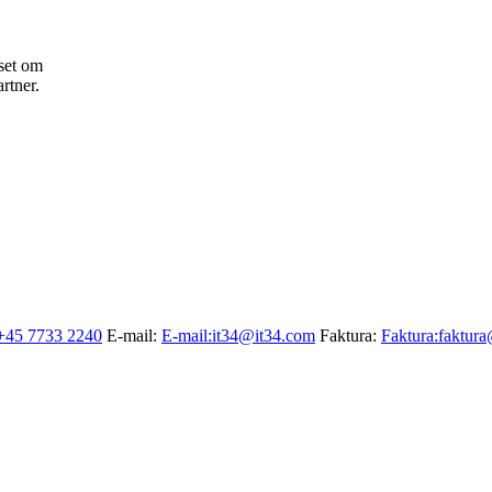
nset om
artner.
+45 7733 2240
E-mail:
E-mail:
it34@it34.com
Faktura:
Faktura:
faktur