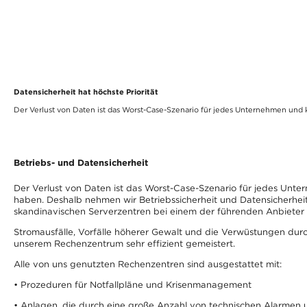
Datensicherheit hat höchste Priorität
Der Verlust von Daten ist das Worst-Case-Szenario für jedes Unternehmen und 
Betriebs- und Datensicherheit
Der Verlust von Daten ist das Worst-Case-Szenario für jedes Un
haben. Deshalb nehmen wir Betriebssicherheit und Datensicherheit
skandinavischen Serverzentren bei einem der führenden Anbieter 
Stromausfälle, Vorfälle höherer Gewalt und die Verwüstungen dur
unserem Rechenzentrum sehr effizient gemeistert.
Alle von uns genutzten Rechenzentren sind ausgestattet mit:
• Prozeduren für Notfallpläne und Krisenmanagement
• Anlagen, die durch eine große Anzahl von technischen Alarme