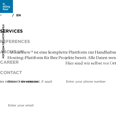
GET IN TOUCH
DA
EN
H
It costs nothing to ask.
IT34 MACHT ES MÖGLICH
SERVICES
I would like to know more about...
REFERENCES
ABOUT US
®
PointView
ist eine komplette Plattform zur Handhabu
Hosting-Plattform für Ihre Projekte bereit. Alle Daten 
CAREER
Hier sind wir selbst vor 
CONTACT
Name
Phone
*
DA VERSION
EN VERSION
E-mail