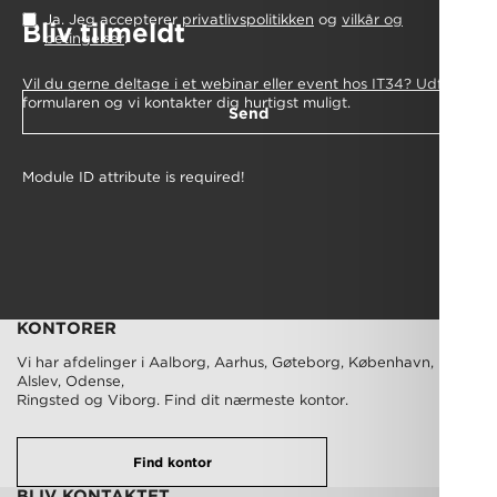
Ja. Jeg accepterer
privatlivspolitikken
og
vilkår og
Bliv tilmeldt
betingelser
.
Vil du gerne deltage i et webinar eller event hos IT34? Udfyld
formularen og vi kontakter dig hurtigst muligt.
Send
Module ID attribute is required!
KONTORER
Vi har afdelinger i Aalborg, Aarhus, Gøteborg, København, Nørre
Alslev, Odense,
Ringsted og Viborg. Find dit nærmeste kontor.
Find kontor
BLIV KONTAKTET