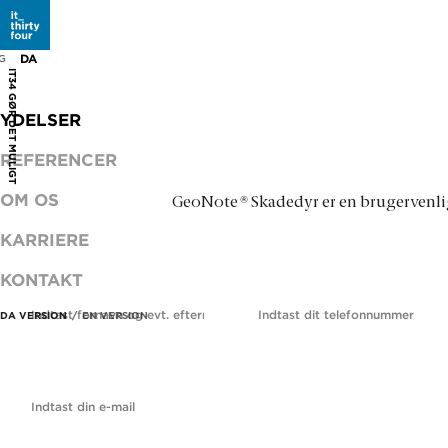
BLIV KONTAKTET
DA
EN
G
Det koster ikke noget at spørge.
IT34 GØR DET MULIGT
YDELSER
Jeg vil gerne vide mere om...
REFERENCER
OM OS
®
GeoNote
Skadedyr er en brugervenlig
KARRIERE
KONTAKT
Navn
Telefon
*
DA VERSION
EN VERSION
E-mail