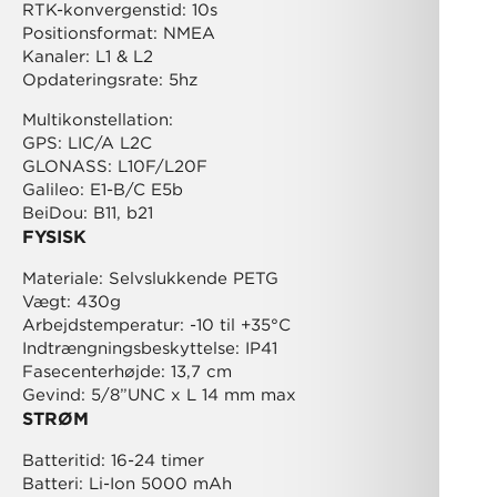
RTK-konvergenstid: 10s
Positionsformat: NMEA
Kanaler: L1 & L2
Opdateringsrate: 5hz
Multikonstellation:
GPS: LIC/A L2C
GLONASS: L10F/L20F
Galileo: E1-B/C E5b
BeiDou: B11, b21
FYSISK
Materiale: Selvslukkende PETG
Vægt: 430g
Arbejdstemperatur: -10 til +35°C
Indtrængningsbeskyttelse: IP41
Fasecenterhøjde: 13,7 cm
Gevind: 5/8”UNC x L 14 mm max
STRØM
Batteritid: 16-24 timer
Batteri: Li-Ion 5000 mAh