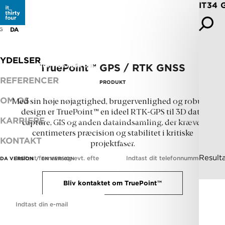
IT34 
BLIV KONTAKTET
DA
EN
G
Det koster ikke noget at spørge.
YDELSER
Jeg vil gerne vide mere om...
TruePoint
™
GPS / RTK GNSS
REFERENCER
PRODUKT
OM OS
Med sin høje nøjagtighed, brugervenlighed og robuste
design er TruePoint
™
en ideel RTK-GPS til 3D data
KARRIERE
capture, GIS og anden dataindsamling, der kræver
centimeters præcision og stabilitet i kritiske
KONTAKT
Navn
Telefon
*
projektfaser.
Resulta
DA VERSION
EN VERSION
Bliv kontaktet om TruePoint
™
E-mail