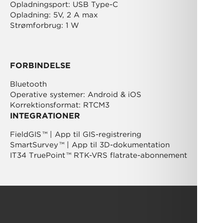
Opladningsport: USB Type-C
Opladning: 5V, 2 A max
Strømforbrug: 1 W
FORBINDELSE
Bluetooth
Operative systemer: Android & iOS
Korrektionsformat: RTCM3
INTEGRATIONER
FieldGIS
™
| App til GIS-registrering
SmartSurvey
™
| App til 3D-dokumentation
IT34 TruePoint
™
RTK-VRS flatrate-abonnement