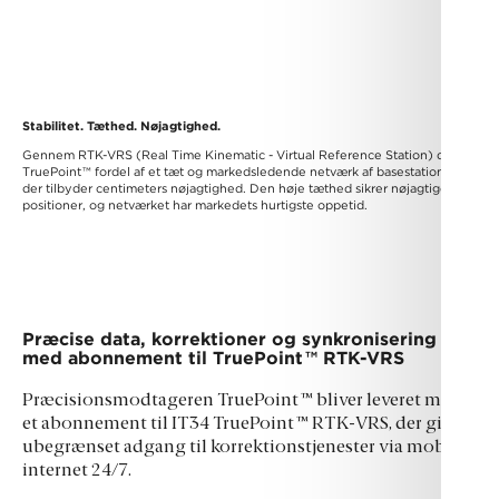
Stabilitet. Tæthed. Nøjagtighed.
Gennem RTK-VRS (Real Time Kinematic - Virtual Reference Station) drager
TruePoint
™
fordel af et tæt og markedsledende netværk af basestationer,
der tilbyder centimeters nøjagtighed. Den høje tæthed sikrer nøjagtige
positioner, og netværket har markedets hurtigste oppetid.
Præcise data, korrektioner og synkronisering
med abonnement til TruePoint
™
RTK-VRS
Præcisionsmodtageren TruePoint
™
bliver leveret med
et abonnement til IT34 TruePoint
™
RTK-VRS, der giver
ubegrænset adgang til korrektionstjenester via mobilt
internet 24/7.