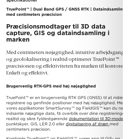
Specifikationer
TruePoint
™
| Dual Band GPS / GNSS RTK | Dataindsamling
med centimeters præcision
Præcisionsmodtager til 3D data
capture, GIS og dataindsamling i
marken
Med centimeters nøjagtighed, intuitive arbejdsgange
og geolokalisering i realtid optimerer TruePoint
™
præcisionen og effektiviteten fra marken til kontoret.
Enkelt og effektivt.
Brugervenlig RTK-GPS med høj nøjagtighed
TruePoint
™
er en brugervenlig RTK GPS (GNSS) til at måle,
registrere og genfinde positioner med høj nøjagtighed. Med
vores applikationer SmartSurvey
™
og FieldGIS
™
kan du nemt
indsamle nøjagtige data, få overblik over dine registreringer i
realtid og sikre fyldestgørende
dokumentation til 3D-modeller
,
punktskyer, GIS, LER 2.0 eller
digitalisering af dræn
med
centimeters præcision.
Kombinér TruePoint
™
og FieldGIS
™
, vores app til GIS- og