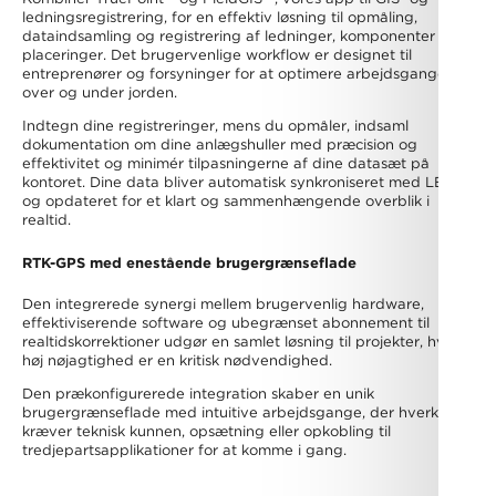
ledningsregistrering, for en effektiv løsning til opmåling,
dataindsamling og registrering af ledninger, komponenter og
placeringer. Det brugervenlige workflow er designet til
entreprenører og forsyninger for at optimere arbejdsgangene
over og under jorden.
Indtegn dine registreringer, mens du opmåler, indsaml
dokumentation om dine anlægshuller med præcision og
effektivitet og minimér tilpasningerne af dine datasæt på
kontoret. Dine data bliver automatisk synkroniseret med LER
og opdateret for et klart og sammenhængende overblik i
realtid.
RTK-GPS med enestående brugergrænseflade
Den integrerede synergi mellem brugervenlig hardware,
effektiviserende software og ubegrænset abonnement til
realtidskorrektioner udgør en samlet løsning til projekter, hvor
høj nøjagtighed er en kritisk nødvendighed.
Den prækonfigurerede integration skaber en unik
brugergrænseflade med intuitive arbejdsgange, der hverken
kræver teknisk kunnen, opsætning eller opkobling til
tredjepartsapplikationer for at komme i gang.