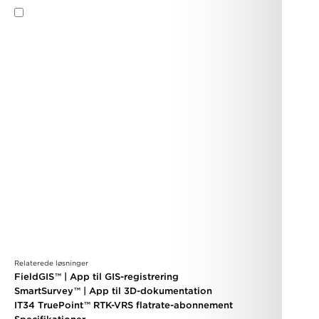
Ja. Jeg accepterer
privatlivspolitikken
og
vilkår og
betingelser
.
Send
Relaterede løsninger
FieldGIS
™
| App til GIS-registrering
SmartSurvey
™
| App til 3D-dokumentation
IT34 TruePoint
™
RTK-VRS flatrate-abonnement