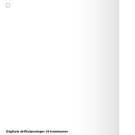
Ja. Jeg accepterer
privatlivspolitikken
og
vilkår og
betingelser
.
Send
Digitale driftsløsninger til kommuner