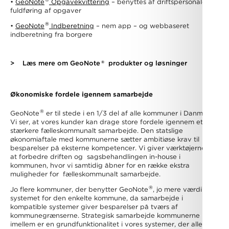
®
•
GeoNote
Opgavekvittering
– benyttes af driftspersonalet til
fuldføring af opgaver
®
•
GeoNote
Indberetning
– nem app – og webbaseret
indberetning fra borgere
®
>
Læs mere om GeoNote
produkter og løsninger
Økonomiske fordele igennem samarbejde
®
GeoNote
er til stede i en 1/3 del af alle kommuner i Danmark.
Vi ser, at vores kunder kan drage store fordele igennem et
stærkere fælleskommunalt samarbejde. Den statslige
økonomiaftale med kommunerne sætter ambitiøse krav til
besparelser på eksterne kompetencer. Vi giver værktøjerne til
at forbedre driften og sagsbehandlingen in-house i
kommunen, hvor vi samtidig åbner for en række ekstra
muligheder for fælleskommunalt samarbejde.
®
Jo flere kommuner, der benytter GeoNote
, jo mere værdi har
systemet for den enkelte kommune, da samarbejde i
kompatible systemer giver besparelser på tværs af
kommunegrænserne. Strategisk samarbejde kommunerne
imellem er en grundfunktionalitet i vores systemer, der alle kan