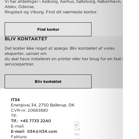
Vi har afdelinger i Aalborg, Aarhus, Gøteborg, København, Nørre
Alslev, Odense,
Ringsted og Viborg. Find dit nærmeste kontor.
Find kontor
BLIV KONTAKTET
Det koster ikke noget at spørge. Bliv kontaktet af vores
eksperter, uanset om
du skal have installeret en printer eller har brug for en fast IT-
servicepartner.
Bliv kontaktet
IT34
Energivej 34, 2750 Ballerup, DK
CVR-nr: 20683880
Tlf.:
Tlf.:
+45 7733 2240
E-mail:
E-mail:
it34@it34.com
Faktura: