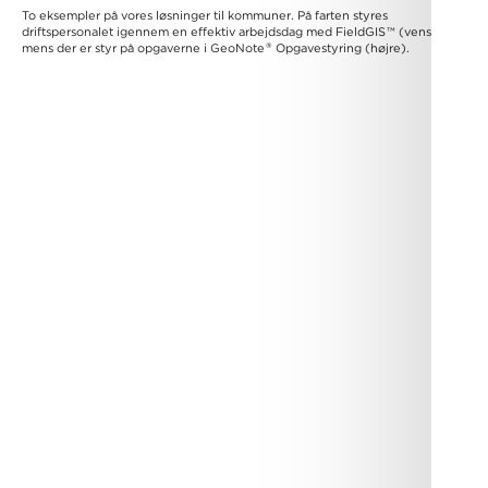
To eksempler på vores løsninger til kommuner. På farten styres
driftspersonalet igennem en effektiv arbejdsdag med FieldGIS
™
(venstre),
®
mens der er styr på opgaverne i GeoNote
Opgavestyring (højre).