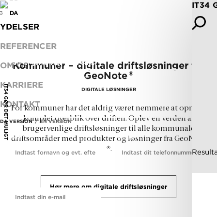
IT34 
BLIV KONTAKTET
DA
EN
G
YDELSER
Det koster ikke noget at spørge.
REFERENCER
Jeg vil gerne vide mere om...
Kommuner – digitale driftsløsninger fra
OM OS
®
GeoNote
KARRIERE
IT34 GØR DET MULIGT
DIGITALE LØSNINGER
KONTAKT
For kommuner har det aldrig været nemmere at opnå et
komplet overblik over driften. Oplev en verden af
DA VERSION
EN VERSION
brugervenlige driftsløsninger til alle kommunale
Navn
Telefon
*
driftsområder med produkter og løsninger fra GeoNote
®
.
Resulta
E-mail
Hør mere om digitale driftsløsninger