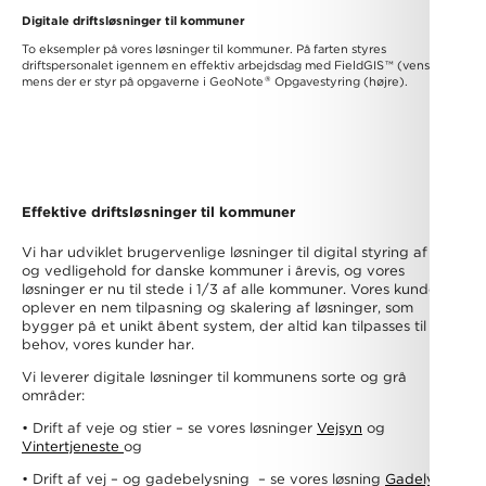
Digitale driftsløsninger til kommuner
To eksempler på vores løsninger til kommuner. På farten styres
driftspersonalet igennem en effektiv arbejdsdag med FieldGIS
™
(venstre),
®
mens der er styr på opgaverne i GeoNote
Opgavestyring (højre).
Effektive driftsløsninger til kommuner
Vi har udviklet brugervenlige løsninger til digital styring af drift
og vedligehold for danske kommuner i årevis, og vores
løsninger er nu til stede i 1/3 af alle kommuner. Vores kunder
oplever en nem tilpasning og skalering af løsninger, som
bygger på et unikt åbent system, der altid kan tilpasses til de
behov, vores kunder har.
Vi leverer digitale løsninger til kommunens sorte og grå
områder:
• Drift af veje og stier – se vores løsninger
Vejsyn
og
Vintertjeneste
og
• Drift af vej – og gadebelysning – se vores løsning
Gadelys