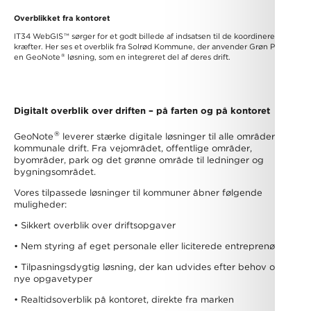
Overblikket fra kontoret
IT34 WebGIS
™
sørger for et godt billede af indsatsen til de koordinerende
kræfter. Her ses et overblik fra Solrød Kommune, der anvender Grøn Pleje –
®
en GeoNote
løsning, som en integreret del af deres drift.
Digitalt overblik over driften – på farten og på kontoret
®
GeoNote
leverer stærke digitale løsninger til alle områder i de
kommunale drift. Fra vejområdet, offentlige områder,
byområder, park og det grønne område til ledninger og
bygningsområdet.
Vores tilpassede løsninger til kommuner åbner følgende
muligheder:
• Sikkert overblik over driftsopgaver
• Nem styring af eget personale eller liciterede entreprenører
• Tilpasningsdygtig løsning, der kan udvides efter behov og
nye opgavetyper
• Realtidsoverblik på kontoret, direkte fra marken