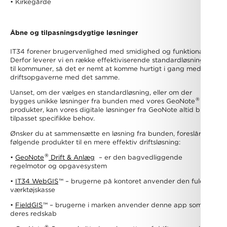
• Kirkegårde
Åbne og tilpasningsdygtige løsninger
IT34 forener brugervenlighed med smidighed og funktionalitet.
Derfor leverer vi en række effektiviserende standardløsninger
til kommuner, så det er nemt at komme hurtigt i gang med
driftsopgaverne med det samme.
Uanset, om der vælges en standardløsning, eller om der
®
bygges unikke løsninger fra bunden med vores GeoNote
produkter, kan vores digitale løsninger fra GeoNote altid blive
tilpasset specifikke behov.
Ønsker du at sammensætte en løsning fra bunden, foreslår vi
følgende produkter til en mere effektiv driftsløsning:
®
•
GeoNote
Drift & Anlæg
– er den bagvedliggende
regelmotor og opgavesystem
•
IT34 WebGIS
™
– brugerne på kontoret anvender den fulde
værktøjskasse
•
FieldGIS
™
– brugerne i marken anvender denne app som
deres redskab